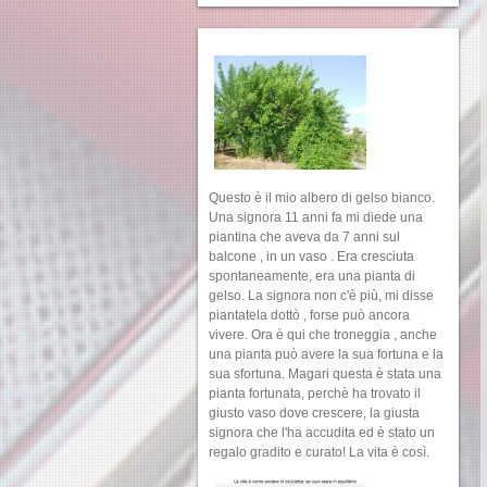
Questo è il mio albero di gelso bianco.
Una signora 11 anni fa mi diede una
piantina che aveva da 7 anni sul
balcone , in un vaso . Era cresciuta
spontaneamente, era una pianta di
gelso. La signora non c'è più, mi disse
piantatela dottò , forse può ancora
vivere. Ora è qui che troneggia , anche
una pianta può avere la sua fortuna e la
sua sfortuna. Magari questa è stata una
pianta fortunata, perchè ha trovato il
giusto vaso dove crescere, la giusta
signora che l'ha accudita ed è stato un
regalo gradito e curato! La vita è così.