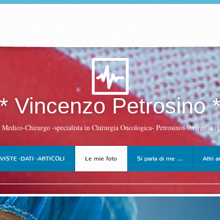
* Vincenzo Petrosino 
Medico-Chirurgo -specialista in Chirurgia Oncologica- Petrosino8@virgilio.it
VISTE -DATI -ARTICOLI
Le mie foto
Si parla di me ...
Altri ar