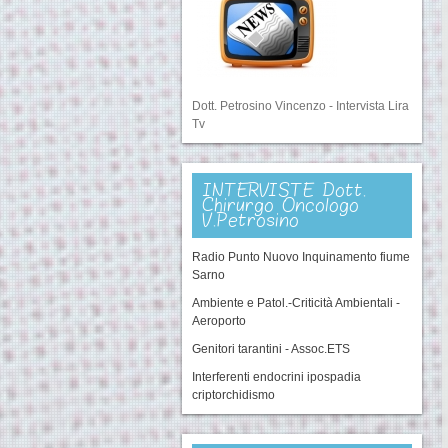
Dott. Petrosino Vincenzo - Intervista Lira
Tv
INTERVISTE Dott.
Chirurgo Oncologo
V.Petrosino
Radio Punto Nuovo Inquinamento fiume
Sarno
Ambiente e Patol.-Criticità Ambientali -
Aeroporto
Genitori tarantini - Assoc.ETS
Interferenti endocrini ipospadia
criptorchidismo